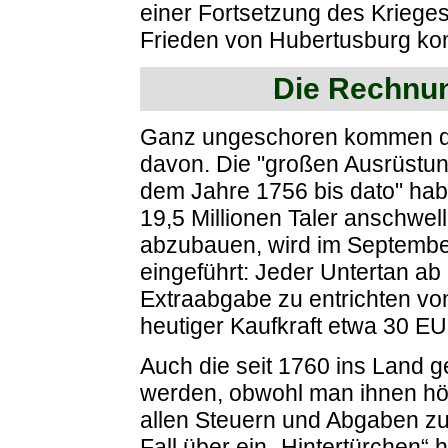
einer Fortsetzung des Kriege
Frieden von Hubertusburg ko
Die Rechnun
Ganz ungeschoren kommen di
davon. Die "großen Ausrüstu
dem Jahre 1756 bis dato" hab
19,5 Millionen Taler anschwe
abzubauen, wird im September
eingeführt: Jeder Untertan a
Extraabgabe zu entrichten von
heutiger Kaufkraft etwa 30 E
Auch die seit 1760 ins Land g
werden, obwohl man ihnen höc
allen Steuern und Abgaben zu
Fall über ein „Hintertürchen“ 